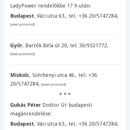
LadyPower rendelőkbe
17 h után:
Budapest
, Váci utca 63., tel.:
+36 20/5747284
,
[email protected]
Győr
, Bartók Béla út 20, tel: 30/9321772,
[email protected]
Miskolc
, Széchenyi utca 46., tel.:
+36
20/5747284
,
[email protected]
* * *
Gubás Péter
Doktor Úr budapesti
magánrendelése:
Budapest
, Váci utca 63., tel.:
+36 20/5747284
,