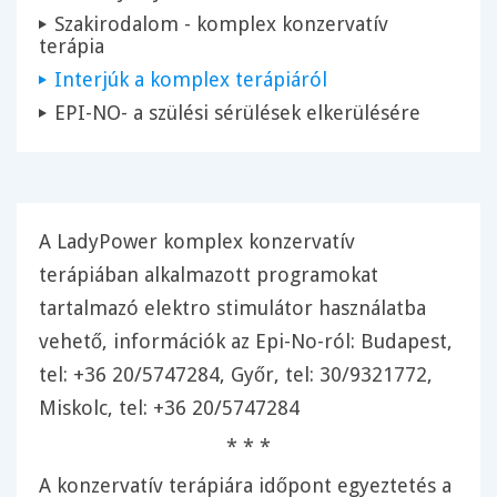
Szakirodalom - komplex konzervatív
terápia
Interjúk a komplex terápiáról
EPI-NO- a szülési sérülések elkerülésére
A
LadyPower komplex konzervatív
terápiában
alkalmazott programokat
tartalmazó
elektro stimulátor
használatba
vehető, információk az
Epi-No
-ról: Budapest,
tel:
+36 20/5747284
, Győr, tel: 30/9321772,
Miskolc, tel:
+36 20/5747284
* * *
A
konzervatív terápiára
időpont egyeztetés a