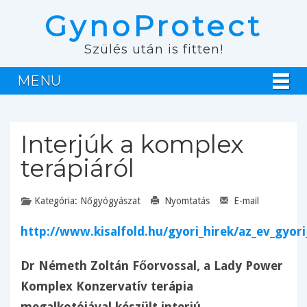
GynoProtect
Szülés után is fitten!
MENU
Interjúk a komplex
terápiáról
Kategória:
Nőgyógyászat
Nyomtatás
E-mail
http://www.kisalfold.hu/gyori_hirek/az_ev_gyo
Dr Németh Zoltán Főorvossal, a Lady Power
Komplex Konzervatív terápia
megalkotójával készült interjú