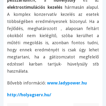
pesszárium
ok, a
hüvelysúly
és az
elektrostimulációs kezelés
hármasán alapul.
A komplex konzervatív kezelés az esetek
többségében eredményesnek bizonyul. Ha a
fejlődés, meghatározott , alaposan feltárt
okokból nem kielégítő, szóba kerülhet a
műtéti megoldás is, azonban fontos tudni,
hogy ennek eredményét is csak úgy lehet
megtartani, ha a gátizomzatot megfelelő
edzéssel karban tartjuk- hüvelysúly stb
használata.
Bővebb információ:
www.ladypower.hu
http://holyagserv.hu/