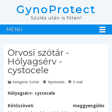
GynoProtect
Szülés után is fitten!
MENU
Orvosi szótár -
Hólyagsérv -
cystocele
Kategória:
Szótár
Nyomtatás
E-mail
Hólyagsérv- cystocele
Kötőszöveti meggyengülés