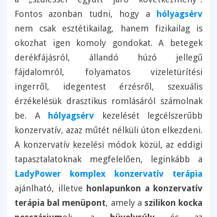
Fontos azonban tudni, hogy a
hólyagsérv
nem csak esztétikailag, hanem fizikailag is
okozhat igen komoly gondokat. A betegek
derékfájásról, állandó húzó jellegű
fájdalomról, folyamatos vizeletürítési
ingerről, idegentest érzésről, szexuális
érzékelésük drasztikus romlásáról számolnak
be. A
hólyagsérv
kezelését legcélszerűbb
konzervatív, azaz műtét nélküli úton elkezdeni.
A konzervatív kezelési módok közül, az eddigi
tapasztalatoknak megfelelően, leginkább a
LadyPower komplex konzervatív terápia
ajánlható, illetve
honlapunkon a konzervatív
terápia bal menüpont
, amely a
szilikon kocka