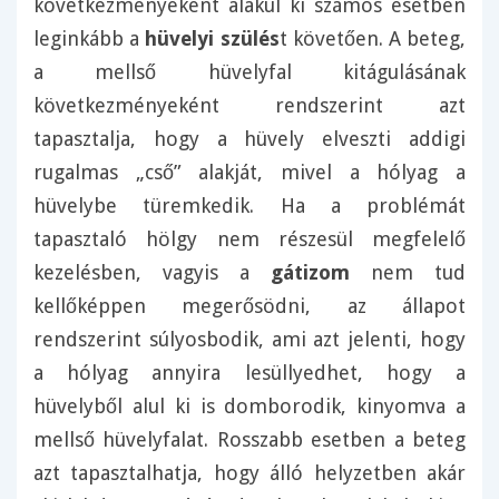
következményeként alakul ki számos esetben
leginkább a
hüvelyi szülés
t követően. A beteg,
a mellső hüvelyfal kitágulásának
következményeként rendszerint azt
tapasztalja, hogy a hüvely elveszti addigi
rugalmas „cső” alakját, mivel a hólyag a
hüvelybe türemkedik. Ha a problémát
tapasztaló hölgy nem részesül megfelelő
kezelésben, vagyis a
gátizom
nem tud
kellőképpen megerősödni, az állapot
rendszerint súlyosbodik, ami azt jelenti, hogy
a hólyag annyira lesüllyedhet, hogy a
hüvelyből alul ki is domborodik, kinyomva a
mellső hüvelyfalat. Rosszabb esetben a beteg
azt tapasztalhatja, hogy álló helyzetben akár