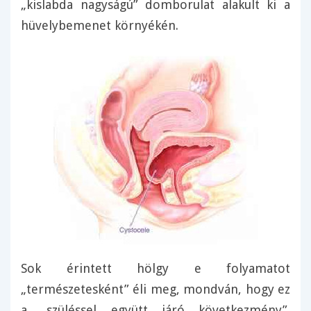
„kislabda nagyságú” domborulat alakult ki a
hüvelybemenet környékén.
Sok érintett hölgy e folyamatot
„természetesként” éli meg, mondván, hogy ez
a „szüléssel együtt járó következmény”.