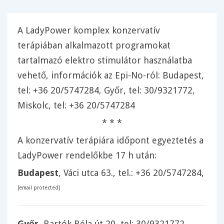
A
LadyPower komplex konzervatív
terápiában
alkalmazott programokat
tartalmazó
elektro stimulátor
használatba
vehető, információk az
Epi-No
-ról: Budapest,
tel:
+36 20/5747284
, Győr, tel: 30/9321772,
Miskolc, tel:
+36 20/5747284
* * *
A
konzervatív terápiára
időpont egyeztetés a
LadyPower rendelőkbe
17 h után:
Budapest
, Váci utca 63., tel.:
+36 20/5747284
,
[email protected]
Győr
, Bartók Béla út 20, tel: 30/9321772,